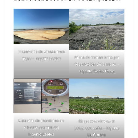
Reservorio de vinaza para
Pileta de Tratamiento por
riego – Ingenio Leales
decantación de cenizas –
Ingenio Santa Rosa
Estación de monitoreo de
Riego con vinaza en
efluente general del
Lotes con caña – Ingenio
Ingenio Leales
La Corona