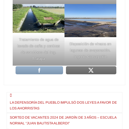
Tratamiento de agua de
Disposición de vinaza en
lavado de caña y cenizas
lagunas de evaporación.
de scrubbers del Ing.
Ingenio Concepción
Marapa
Navegación
de
LA DEFENSORÍA DEL PUEBLO IMPULSÓ DOS LEYES A FAVOR DE
LOS AHORRISTAS
entradas
SORTEO DE VACANTES 2024 DE JARDÍN DE 3 AÑOS – ESCUELA
NORMAL “JUAN BAUTISTA ALBERDI”